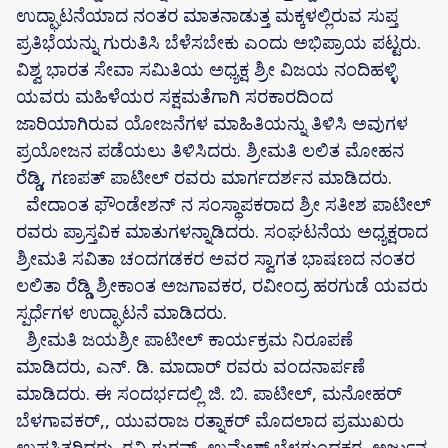
ಉದ್ಘಾಟನೆಯಾದ ನಂತರ ಮಾತನಾಡುತ್ತ ಮಕ್ಕಳಲ್ಲಿರುವ ಸುಪ್ತ
ಪ್ರತಿಭೆಯನ್ನು ಗುರುತಿಸಿ ಬೆಳೆಸಬೇಕು ಎಂದು ಅಭಿಪ್ರಾಯ ಪಟ್ಟರು.
ವಿಶ್ವ ಭಾರತ ಸೇವಾ ಸಮಿತಿಯ ಅಧ್ಯಕ್ಷ ಶ್ರೀ ವಿಜಯ ನಂದಿಹಳ್ಳಿ
ಯವರು ಮಹಿಳೆಯರ ಸಕ್ಷಮತೆಗಾಗಿ ಸರಕಾರದಿಂದ
ಜಾರಿಯಾಗಿರುವ ಯೋಜನೆಗಳ ಮಾಹಿತಿಯನ್ನು ತಿಳಿಸಿ ಅವುಗಳ
ಪ್ರಯೋಜನ ಪಡೆಯಲು ತಿಳಿಸಿದರು. ಶ್ರೀಮತಿ ಲಲಿತ ಮೋಹನ
ರೆಡ್ಡಿ, ಗಣಪತ್ ಪಾಟೀಲ್ ರವರು ಮಾರ್ಗದರ್ಶನ ಮಾಡಿದರು.
ವೇದಾಂತ ಫೌಂಡೇಶನ್ ನ ಸಂಸ್ಥಾಪಕರಾದ ಶ್ರೀ ಸತೀಶ ಪಾಟೀಲ್
ರವರು ಪ್ರಾಸ್ತವಿಕ ಮಾತುಗಳನ್ನಾಡಿದರು. ಸಂಘಟನೆಯ ಅಧ್ಯಕ್ಷರಾದ
ಶ್ರೀಮತಿ ಸವಿತಾ ಚಂದಗಡಕರ ಅವರ ಸ್ವಾಗತ ಭಾಷಣದ ನಂತರ
ಲಲಿತಾ ರೆಡ್ಡಿ ಶ್ರೀಕಾಂತ ಅಜಗಾವಕರ, ರವೀಂದ್ರ ಹರಗುಡೆ ಯವರು
ಸ್ಪರ್ಧೆಗಳ ಉದ್ಘಾಟನೆ ಮಾಡಿದರು.
ಶ್ರೀಮತಿ ಜಯಶ್ರೀ ಪಾಟೀಲ್ ಕಾರ್ಯಕ್ರಮ ನಿರೂಪಣೆ
ಮಾಡಿದರು, ಎನ್. ಡಿ. ಮಾದಾರ್ ರವರು ವಂದನಾರ್ಪಣೆ
ಮಾಡಿದರು. ಈ ಸಂದರ್ಭದಲ್ಲಿ ಜಿ. ಬಿ. ಪಾಟೀಲ್, ಮನೋಹರ್
ಬೆಳಗಾವಕರ್,, ಯುವರಾಜ ರತ್ನಾಕರ್ ಮೊದಲಾದ ಪ್ರಮುಖರು
ಉಪಸ್ಥಿತರಿದ್ದರು. ರವಿ ಗುರವ್, ಉಮೇಶ್ ಬೆಳಗುಂದಕರ, ಅರ್ಜುನ