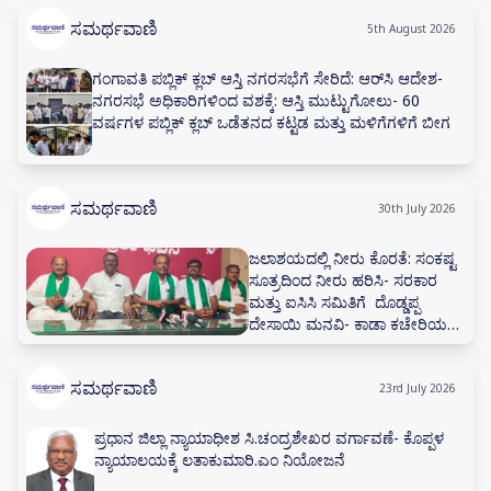
ಸಮರ್ಥವಾಣಿ
5th August 2026
ಗಂಗಾವತಿ ಪಬ್ಲಿಕ್ ಕ್ಲಬ್ ಆಸ್ತಿ ನಗರಸಭೆಗೆ ಸೇರಿದೆ: ಆರ್‌ಸಿ ಆದೇಶ-
ನಗರಸಭೆ ಅಧಿಕಾರಿಗಳಿಂದ ವಶಕ್ಕೆ: ಆಸ್ತಿ ಮುಟ್ಟುಗೋಲು- 60
ವರ್ಷಗಳ ಪಬ್ಲಿಕ್ ಕ್ಲಬ್ ಒಡೆತನದ ಕಟ್ಟಡ ಮತ್ತು ಮಳಿಗೆಗಳಿಗೆ ಬೀಗ
ಸಮರ್ಥವಾಣಿ
30th July 2026
ಜಲಾಶಯದಲ್ಲಿ ನೀರು ಕೊರತೆ: ಸಂಕಷ್ಟ
ಸೂತ್ರದಿಂದ ನೀರು ಹರಿಸಿ- ಸರಕಾರ
ಮತ್ತು ಐಸಿಸಿ ಸಮಿತಿಗೆ ದೊಡ್ಡಪ್ಪ
ದೇಸಾಯಿ ಮನವಿ- ಕಾಡಾ ಕಚೇರಿಯಲ್ಲಿ
ನೀರಾವರಿ ಸಲಹಾ ಸಮಿತಿ ಸಭೆ ನಡೆಸಲು
ಅಗ್ರಹ
ಸಮರ್ಥವಾಣಿ
23rd July 2026
ಪ್ರಧಾನ ಜಿಲ್ಲಾ ನ್ಯಾಯಾಧೀಶ ಸಿ.ಚಂದ್ರಶೇಖರ ವರ್ಗಾವಣೆ- ಕೊಪ್ಪಳ
ನ್ಯಾಯಾಲಯಕ್ಕೆ ಲತಾಕುಮಾರಿ.ಎಂ ನಿಯೋಜನೆ