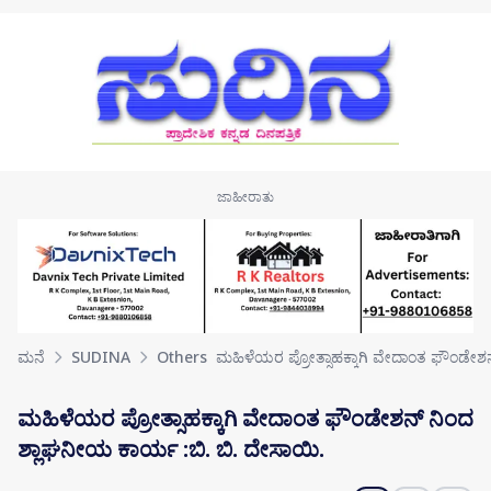
Skip to main content
ಮನೆ
SUDINA
Others
ಮಹಿಳೆಯರ ಪ್ರೋತ್ಸಾಹಕ್ಕಾಗಿ ವೇದಾಂತ ಫೌಂಡೇಶ
ಮಹಿಳೆಯರ ಪ್ರೋತ್ಸಾಹಕ್ಕಾಗಿ ವೇದಾಂತ ಫೌಂಡೇಶನ್ ನಿಂದ
ಶ್ಲಾಘನೀಯ ಕಾರ್ಯ :ಬಿ. ಬಿ. ದೇಸಾಯಿ.