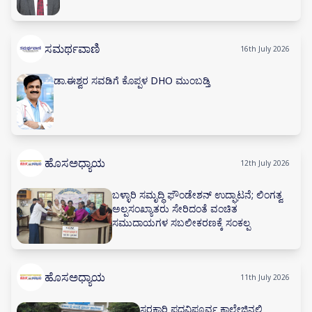
ಸಮರ್ಥವಾಣಿ
16th July 2026
ಡಾ.ಈಶ್ವರ ಸವಡಿಗೆ ಕೊಪ್ಪಳ DHO ಮುಂಬಡ್ತಿ
ಹೊಸಅಧ್ಯಾಯ
12th July 2026
ಬಳ್ಳಾರಿ ಸಮೃದ್ಧಿ ಫೌಂಡೇಶನ್ ಉದ್ಘಾಟನೆ; ಲಿಂಗತ್ವ
ಅಲ್ಪಸಂಖ್ಯಾತರು ಸೇರಿದಂತೆ ವಂಚಿತ
ಸಮುದಾಯಗಳ ಸಬಲೀಕರಣಕ್ಕೆ ಸಂಕಲ್ಪ
ಹೊಸಅಧ್ಯಾಯ
11th July 2026
ಸರಕಾರಿ ಪದವಿಪೂರ್ವ ಕಾಲೇಜಿನಲ್ಲಿ