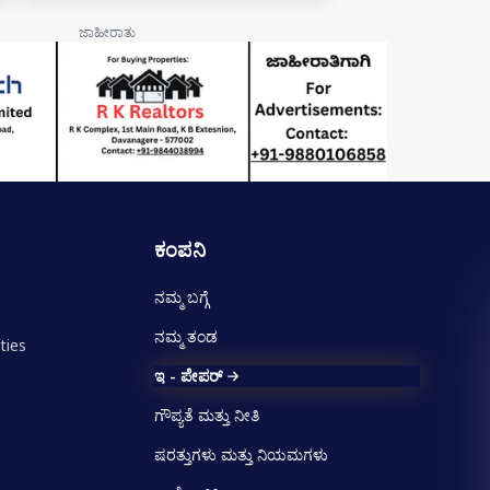
ಕಂಪನಿ
ನಮ್ಮ ಬಗ್ಗೆ
ನಮ್ಮ ತಂಡ
ties
ಇ - ಪೇಪರ್
ಗೌಪ್ಯತೆ ಮತ್ತು ನೀತಿ
ಷರತ್ತುಗಳು ಮತ್ತು ನಿಯಮಗಳು