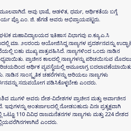
ಮೂಲವಾಗಿದೆ. ಅವು ಭಾಷೆ, ಆಡಳಿತ, ಧರ್ಮ, ಆರ್ಥಿಕತೆಯ ಬಗ್ಗೆ
ಾರ್ಯ ಪ್ರೊ ಎಂ. ಜಿ. ಹೆಗಡೆ ಅವರು ಅಭಿಪ್ರಾಯಪಟ್ಟರು.
 ಘಟಕ ಮಹಾವಿದ್ಯಾಲಯದ ಇತಿಹಾಸ ವಿಭಾಗವು ಐ.ಕ್ಯೂ.ಎ.ಸಿ
ಿ ಮಾ. ೨೮ರಂದು ಆಯೋಜಿಸಿದ್ದ ನಾಣ್ಯಗಳ ಪ್ರದರ್ಶನವನ್ನು ಉದ್ಘಾಟ
ಲ್ಲಿ ಬಹು ಮುಖ್ಯ ಪಾತ್ರವಹಿಸಿದೆ. ನಾಣ್ಯಗಳಿಂದ ಒಂದು ನಾಡಿನ
ಸಾಧ್ಯವಾಯಿತು. ಪ್ರಾಚೀನ ಕಾಲದಲ್ಲಿ ನಾಣ್ಯಗಳನ್ನು ಪರಿಚಯಿಸುವ ಮೊದಲ
ಗಳ ಪರಿಚಯದಿಂದ ಆರ್ಥಿಕ ವ್ಯವಸ್ಥೆಯಲ್ಲಿ ಆಮೂಲಾಗ್ರ ಬದಲಾವಣೆಯಾಯಿತು
. ನಾಡಿನ ಸಾಂಸ್ಕೃತಿಕ ಚಹರೆಗಳನ್ನು ಅರಿಯಲು ನಾಣ್ಯಗಳು
ರದರ್ಶನವನ್ನು ಸದುಪಯೋಗ ಪಡಿಸಿಕೊಳ್ಳಬೇಕು ಎಂದರು.
ದಾಶಿವ ಮುಗಳಿ ಅವರು ದೇಶ-ವಿದೇಶಗಳ ಪ್ರಾಚೀನ ಮತ್ತು ಅರ್ವಾಚೀನ
ದೆ. ಇವುಗಳನ್ನು ಅಂತರ್ಜಾಲದಲ್ಲಿ ನೋಡಬಹುದು ವಿನಃ ಪ್ರತ್ಯಕ್ಷವಾಗಿ
 ಒಟ್ಟೂ 110 ವಿವಿಧ ರಾಜಮನೆತನಗಳ ನಾಣ್ಯಗಳು ಮತ್ತು 224 ದೇಶದ
ಲ್ಲಿಯವರೆಗಿನಗಳಾಗಿವೆ ಎಂದರು.