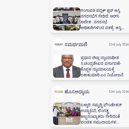
ಗಂಗಾವತಿ ಪಬ್ಲಿಕ್ ಕ್ಲಬ್ ಆಸ್ತಿ
ನಗರಸಭೆಗೆ ಸೇರಿದೆ: ಆರ್‌ಸಿ
ಆದೇಶ- ನಗರಸಭೆ
ಅಧಿಕಾರಿಗಳಿಂದ ವಶಕ್ಕೆ: ಆಸ್ತಿ
ಮುಟ್ಟುಗೋಲು- 60 ವರ್ಷಗಳ
ಪಬ್ಲಿಕ್ ಕ್ಲಬ್ ಒಡೆತನದ ಕಟ್ಟಡ
ಸಮರ್ಥವಾಣಿ
ಮತ್ತು ಮಳಿಗೆಗಳಿಗೆ ಬೀಗ
23rd July 2026
ಪ್ರಧಾನ ಜಿಲ್ಲಾ ನ್ಯಾಯಾಧೀಶ
ಸಿ.ಚಂದ್ರಶೇಖರ ವರ್ಗಾವಣೆ-
ಕೊಪ್ಪಳ ನ್ಯಾಯಾಲಯಕ್ಕೆ
ಲತಾಕುಮಾರಿ.ಎಂ ನಿಯೋಜನೆ
ಹೊಸಅಧ್ಯಾಯ
12th July 2026
ಬಳ್ಳಾರಿ ಸಮೃದ್ಧಿ ಫೌಂಡೇಶನ್
ಉದ್ಘಾಟನೆ; ಲಿಂಗತ್ವ
ಅಲ್ಪಸಂಖ್ಯಾತರು ಸೇರಿದಂತೆ
ವಂಚಿತ ಸಮುದಾಯಗಳ
ಸಬಲೀಕರಣಕ್ಕೆ ಸಂಕಲ್ಪ