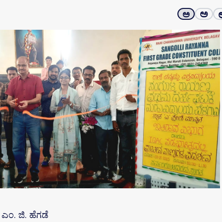
ಅ
ಅ
 ಎಂ. ಜಿ. ಹೆಗಡೆ