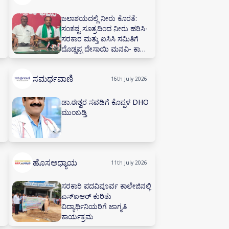
ಜಲಾಶಯದಲ್ಲಿ ನೀರು ಕೊರತೆ:
ಸಂಕಷ್ಟ ಸೂತ್ರದಿಂದ ನೀರು ಹರಿಸಿ-
ಸರಕಾರ ಮತ್ತು ಐಸಿಸಿ ಸಮಿತಿಗೆ
ದೊಡ್ಡಪ್ಪ ದೇಸಾಯಿ ಮನವಿ- ಕಾಡಾ
ಕಚೇರಿಯಲ್ಲಿ ನೀರಾವರಿ ಸಲಹಾ
ಸಮಿತಿ ಸಭೆ ನಡೆಸಲು ಅಗ್ರಹ
ಸಮರ್ಥವಾಣಿ
16th July 2026
ಡಾ.ಈಶ್ವರ ಸವಡಿಗೆ ಕೊಪ್ಪಳ DHO
ಮುಂಬಡ್ತಿ
ಹೊಸಅಧ್ಯಾಯ
11th July 2026
ಸರಕಾರಿ ಪದವಿಪೂರ್ವ ಕಾಲೇಜಿನಲ್ಲಿ
ಎಸ್‌ಐಆರ್ ಕುರಿತು
ವಿದ್ಯಾರ್ಥಿನಿಯರಿಗೆ ಜಾಗೃತಿ
ಕಾರ್ಯಕ್ರಮ