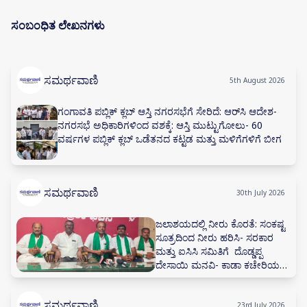
ಸಂಬಂಧಿತ ಲೇಖನಗಳು
ಸಮರ್ಥವಾಣಿ
5th August 2026
ಗಂಗಾವತಿ ಪಬ್ಲಿಕ್ ಕ್ಲಬ್ ಆಸ್ತಿ ನಗರಸಭೆಗೆ ಸೇರಿದೆ: ಆರ್‌ಸಿ ಆದೇಶ-
ನಗರಸಭೆ ಅಧಿಕಾರಿಗಳಿಂದ ವಶಕ್ಕೆ: ಆಸ್ತಿ ಮುಟ್ಟುಗೋಲು- 60
ವರ್ಷಗಳ ಪಬ್ಲಿಕ್ ಕ್ಲಬ್ ಒಡೆತನದ ಕಟ್ಟಡ ಮತ್ತು ಮಳಿಗೆಗಳಿಗೆ ಬೀಗ
ಸಮರ್ಥವಾಣಿ
30th July 2026
ಜಲಾಶಯದಲ್ಲಿ ನೀರು ಕೊರತೆ: ಸಂಕಷ್ಟ
ಸೂತ್ರದಿಂದ ನೀರು ಹರಿಸಿ- ಸರಕಾರ
ಮತ್ತು ಐಸಿಸಿ ಸಮಿತಿಗೆ ದೊಡ್ಡಪ್ಪ
ದೇಸಾಯಿ ಮನವಿ- ಕಾಡಾ ಕಚೇರಿಯಲ್ಲಿ
ನೀರಾವರಿ ಸಲಹಾ ಸಮಿತಿ ಸಭೆ ನಡೆಸಲು
ಅಗ್ರಹ
ಸಮರ್ಥವಾಣಿ
23rd July 2026