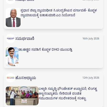
ಪ್ರಧಾನ ಜಿಲ್ಲಾ ನ್ಯಾಯಾಧೀಶ ಸಿ.ಚಂದ್ರಶೇಖರ ವರ್ಗಾವಣೆ- ಕೊಪ್ಪಳ
ನ್ಯಾಯಾಲಯಕ್ಕೆ ಲತಾಕುಮಾರಿ.ಎಂ ನಿಯೋಜನೆ
ಸಮರ್ಥವಾಣಿ
16th July 2026
ಡಾ.ಈಶ್ವರ ಸವಡಿಗೆ ಕೊಪ್ಪಳ DHO ಮುಂಬಡ್ತಿ
ಹೊಸಅಧ್ಯಾಯ
12th July 2026
ಬಳ್ಳಾರಿ ಸಮೃದ್ಧಿ ಫೌಂಡೇಶನ್ ಉದ್ಘಾಟನೆ; ಲಿಂಗತ್ವ
ಅಲ್ಪಸಂಖ್ಯಾತರು ಸೇರಿದಂತೆ ವಂಚಿತ
ಸಮುದಾಯಗಳ ಸಬಲೀಕರಣಕ್ಕೆ ಸಂಕಲ್ಪ