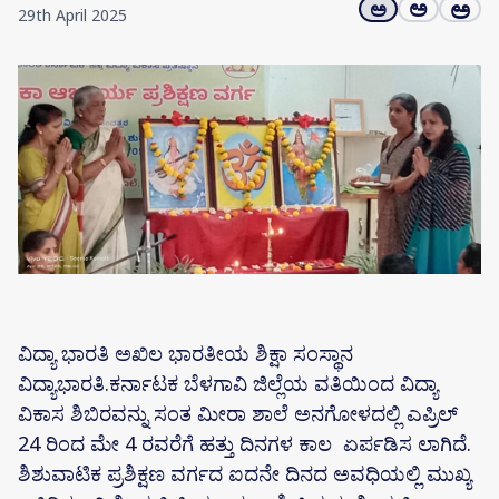
ಅ
ಅ
ಅ
29th April 2025
ವಿದ್ಯಾ ಭಾರತಿ ಅಖಿಲ ಭಾರತೀಯ ಶಿಕ್ಷಾ ಸಂಸ್ಥಾನ
ವಿದ್ಯಾಭಾರತಿ.ಕರ್ನಾಟಕ ಬೆಳಗಾವಿ ಜಿಲ್ಲೆಯ ವತಿಯಿಂದ ವಿದ್ಯಾ
ವಿಕಾಸ ಶಿಬಿರವನ್ನು ಸಂತ ಮೀರಾ ಶಾಲೆ ಅನಗೋಳದಲ್ಲಿ ಎಪ್ರಿಲ್
24 ರಿಂದ ಮೇ 4 ರವರೆಗೆ ಹತ್ತು ದಿನಗಳ ಕಾಲ ಏರ್ಪಡಿಸ ಲಾಗಿದೆ.
ಶಿಶುವಾಟಿಕ ಪ್ರಶಿಕ್ಷಣ ವರ್ಗದ ಐದನೇ ದಿನದ ಅವಧಿಯಲ್ಲಿ ಮುಖ್ಯ