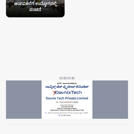
ಅಂಗವಿಕಲೆಗೆ ಉದ್ಯೋಗದಲ್ಲಿ
ವಂಚನೆ