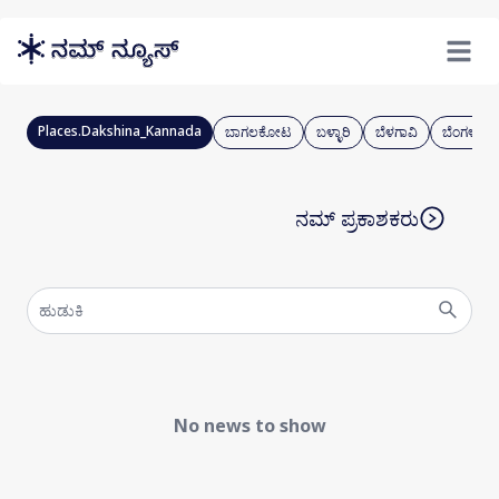
Skip to main content
Open m
Places.Dakshina_Kannada
ಬಾಗಲಕೋಟ
ಬಳ್ಳಾರಿ
ಬೆಳಗಾವಿ
ಬೆಂಗಳೂರ
ನಮ್ ಪ್ರಕಾಶಕರು
No news to show