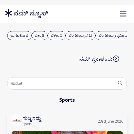
Skip to main content
Open m
ಬಾಗಲಕೋಟ
ಬಳ್ಳಾರಿ
ಬೆಳಗಾವಿ
ಬೆಂಗಳೂರು_ನಗರ
ಬೆಂಗಳೂರು_ಗ್ರಾಮೀಣ
ನಮ್ ಪ್ರಕಾಶಕರು
Sports
ಸುದ್ದಿ ಸದ್ದು
23rd June 2026
Sports