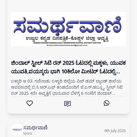
ಜಿಂದಾಲ್ ಸ್ಟೀಲ್ ಸಿಟಿ ರನ್ 2025 ಓಟದಲ್ಲಿ ಮಕ್ಕಳು, ಯುವಕ
ಯುವತಿ,ವಯಸ್ಕರು ಭಾಗಿ 10ಕಿಲೋ ಮೀಟರ್ ಓಟದಲ್ಲಿ
ಸಾಂಗ್ಲಿಯ ಚೈತನ್ಯ ರೂಪನಾರ್ ಹಾಗೂ ಬೆಂಗಳೂರಿನ ತೇಜಸ್ವಿನಿ
ಬಳ್ಳಾರಿ ಆ 03. ಗಣಿನಾಡು ಬಳ್ಳಾರಿ ಜಿಲ್ಲೆಯ ವಿಜ್ ಡಮ್ ಲ್ಯಾಂಡ್ ಶಾಲೆಯ
ಆವರಣದಲ್ಲಿ ಬಿ.ಸಿ.ಆರ್.ಎಫ್ ತಂಡದೊಂದಿಗೆ ಜೆ.ಎಸ್.ಡಬ್ಲ್ಯೂ. ಸ್ಟೀಲ್ ಸಿಟಿ
ಪ್ರಥಮಸ್ಥಾನ
ರನ್ 2025 4ನೇ ಆವೃತ್ತಿಗೆ ಭಾನುವಾರ ಬೆಳಿಗ್ಗೆ 6 ಗಂಟೆಗೆ ಜಿಂದಾಲ್
ಕಂಪನಿಯ ಮುಖ್ಯಸ್
ಸಮರ್ಥವಾಣಿ
9th July 2025
Sports