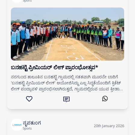
Sports
ಬನಹಟ್ಟಿ ಪ್ರೀಮಿಯರ್ ಲೀಗ್ ಪ್ರಾರಂಭೋತ್ಸವ*
ನರಗುಂದ ತಾಲೂಕಿನ ಬನಹಟ್ಟಿ ಗ್ರಾಮದಲ್ಲಿ ಸತತವಾಗಿ ಮೂರನೇ ಬಾರಿಗೆ
'ಬನಹಟ್ಟಿ ಪ್ರೀಮಿಯರ್ ಲೀಗ್' ಆಯೋಜಿಸಿದ್ದು ಎಲ್ಲ ಸಿದ್ಧತೆಯೊಂದಿಗೆ ಕ್ರಿಕೆಟ್
ಲೀಗ್ ಪಂದ್ಯಾವಳಿ ಪ್ರಾರಂಭಿಸಲಾಗಿರುತ್ತದೆ, ಗ್ರಾಮದಲ್ಲಿರುವ ಯುವ ಕ್ರೀಡಾ
ಪಟುಗಳಿಗೆ ಇದೊಂದ
ನೃಪತುಂಗ
20th January 2026
Sports