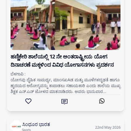
ಎಫ್.ಎಸ್.ಸಿದ್ದನಗೌಡರ ತೀವ್ರ ಆಕ್ರೋಶ ವ್ಯಕ್ತಪಡಿಸಿದ್ದಾರೆ.
ಹಣ್ಣಿಕೇರಿ ಶಾಲೆಯಲ್ಲಿ 12 ನೇ ಅಂತರಾಷ್ಟ್ರೀಯ ಯೋಗ
ದಿನಾಚರಣೆ ಮಕ್ಕಳಿಂದ ವಿವಿಧ ಯೋಗಾಸನಗಳು ಪ್ರದರ್ಶನ
ಬೆಳಗಾವಿ :
ಯೋಗವು ದೈಹಿಕ ಸಾಮರ್ಥ್ಯ, ಮಾಂಸಖAಡ ಮತ್ತು ಮೂಳೆಗಳದೃಢತೆ ಹಾಗೂ
ಹೃದಯದ ಆರೋಗ್ಯವನ್ನು ಕಾಪಾಡಲು ಸಹಾಯಕಾರಿ ಎಂದು ಶಾಲೆಯ ಮುಖ್ಯ
ಶಿಕ್ಷಕ ಎನ್.ಎನ್ ಜೋಳದ ಮಾತನಾಡಿದರು. ಅವರು ಭಾನುವಾರ
ಬೈಲಹೊಂಗಲ ತಾಲೂಕಿನ ಹಣ್ಣಿಕೇರಿ ಗ
ಸಿಂಧೂರ ಭಾರತ
22nd May 2026
Sports