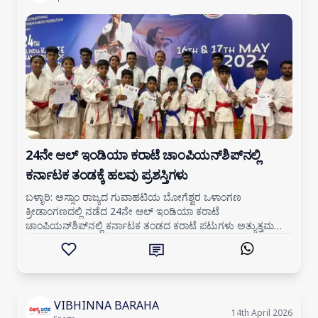
24ನೇ ಆಲ್ ಇಂಡಿಯಾ ಕರಾಟೆ ಚಾಂಪಿಯನ್‌ಶಿಪ್‌ನಲ್ಲಿ
ಕರ್ನಾಟಕ ತಂಡಕ್ಕೆ ಹಲವು ಪ್ರಶಸ್ತಿಗಳು
ಬಳ್ಳಾರಿ: ಅಸ್ಸಾಂ ರಾಜ್ಯದ ಗುವಾಹಟಿಯ ಬೋಗೆಶ್ವರ ಒಳಾಂಗಣ
ಕ್ರೀಡಾಂಗಣದಲ್ಲಿ ನಡೆದ 24ನೇ ಆಲ್ ಇಂಡಿಯಾ ಕರಾಟೆ
ಚಾಂಪಿಯನ್‌ಶಿಪ್‌ನಲ್ಲಿ ಕರ್ನಾಟಕ ತಂಡದ ಕರಾಟೆ ಪಟುಗಳು ಅತ್ಯುತ್ತಮ
ಸಾಧನೆ ಮಾಡಿ ರಾಜ್ಯಕ್ಕೆ ಕೀರ್ತಿ ತಂದಿದ್ದಾರೆ. ವರ್ಲ್ಡ್ ಟ್ರ
VIBHINNA BARAHA
14th April 2026