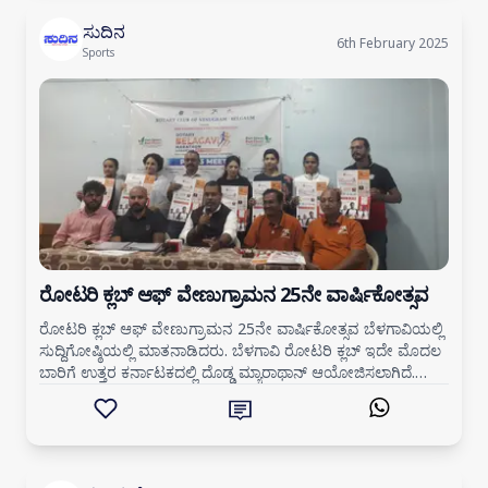
ಸುದಿನ
6th February 2025
Sports
ರೋಟರಿ ಕ್ಲಬ್ ಆಫ್ ವೇಣುಗ್ರಾಮನ 25ನೇ ವಾರ್ಷಿಕೋತ್ಸವ
ರೋಟರಿ ಕ್ಲಬ್ ಆಫ್ ವೇಣುಗ್ರಾಮನ 25ನೇ ವಾರ್ಷಿಕೋತ್ಸವ ಬೆಳಗಾವಿಯಲ್ಲಿ
ಸುದ್ದಿಗೋಷ್ಠಿಯಲ್ಲಿ ಮಾತನಾಡಿದರು. ಬೆಳಗಾವಿ ರೋಟರಿ ಕ್ಲಬ್ ಇದೇ ಮೊದಲ
ಬಾರಿಗೆ ಉತ್ತರ ಕರ್ನಾಟಕದಲ್ಲಿ ದೊಡ್ಡ ಮ್ಯಾರಾಥಾನ್ ಆಯೋಜಿಸಲಾಗಿದೆ.
ಬೆಳಗಾವಿಯ ಸಿಪಿಎಡ್‌ ಮೈದಾನ