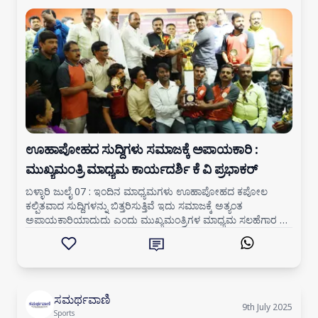
ಊಹಾಪೋಹದ ಸುದ್ದಿಗಳು ಸಮಾಜಕ್ಕೆ ಅಪಾಯಕಾರಿ :
ಮುಖ್ಯಮಂತ್ರಿ ಮಾಧ್ಯಮ ಕಾರ್ಯದರ್ಶಿ ಕೆ ವಿ ಪ್ರಭಾಕರ್
ಬಳ್ಳಾರಿ ಜುಲೈ 07 : ಇಂದಿನ ಮಾಧ್ಯಮಗಳು ಊಹಾಪೋಹದ ಕಪೋಲ
ಕಲ್ಪಿತವಾದ ಸುದ್ದಿಗಳನ್ನು ಬಿತ್ತರಿಸುತ್ತಿವೆ ಇದು ಸಮಾಜಕ್ಕೆ ಅತ್ಯಂತ
ಅಪಾಯಕಾರಿಯಾದುದು ಎಂದು ಮುಖ್ಯಮಂತ್ರಿಗಳ ಮಾಧ್ಯಮ ಸಲಹೆಗಾರ ಕೆ
ವಿ ಪ್ರಭಾಕರ್ ಬೇಸರವನ್ನು ವ್ಯಕ್ತಪಡಿಸಿದರು.
ಸಮರ್ಥವಾಣಿ
9th July 2025
Sports