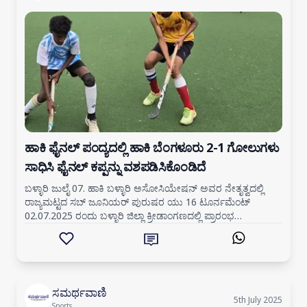
ಹಾಕಿ ಫೈನಲ್ ಪಂದ್ಯದಲ್ಲಿ ಹಾಕಿ ಬೆಂಗಳೂರು 2-1 ಗೋಲುಗಳು
ಸಾಧಿಸಿ ಫೈನಲ್ ಕಪ್ಪನ್ನು ವಶಪಡಿಸಿಕೊಂಡಿದೆ
ಬಳ್ಳಾರಿ ಜುಲೈ 07. ಹಾಕಿ ಬಳ್ಳಾರಿ ಅಸೋಸಿಯೇಷನ್ ಅವರ ನೇತೃತ್ವದಲ್ಲಿ
ರಾಜ್ಯಮಟ್ಟದ ಸಬ್ ಜೂನಿಯರ್ ಪುರುಷರ ಯು 16 ಟೂರ್ನಮೆಂಟ್
02.07.2025 ರಂದು ಬಳ್ಳಾರಿ ಜಿಲ್ಲಾ ಕ್ರೀಡಾಂಗಣದಲ್ಲಿ ಪ್ರಾರಂಭ
ಮಾಡಲಾಯಿತು. ದಿನಾಂಕ: 06.07.2025 ಭಾನುವಾರ
ಸಮರ್ಥವಾಣಿ
5th July 2025
Sports