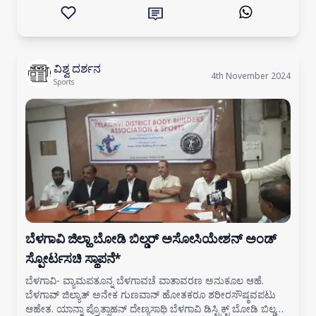
ವಿಶ್ವ ದರ್ಶನ
4th November 2024
Sports
ಬೆಳಗಾವಿ ಜಿಲ್ಹಾ ಬೋಡಿ ಬಿಲ್ಡರ್ ಅಸೋಸಿಯೇಶನ್ ಅಂಡ್
ಸ್ಪೋರ್ಟಸಚಿ ಸ್ಥಾಪನೆ*
ಬೆಳಗಾವಿ- ವ್ಯಾಮಪತೂನ್ನ ಬೆಳಗಾವಚೆ ವಾತಾವರಣ ಅನುಕೂಲ ಆಹೆ.
ಬೆಳಗಾವ್ ಜಿಲ್ಯಾತ್ ಅನೇಕ ಗುಣವಾನ್ ಹೋತಕರೂ ಶರೀರಸೌಷ್ಠವಪಟು
ಆಹೇತ. ಯಾನ್ನಾ ಪ್ರೊತ್ಸಾಹನ್ ದೇಣ್ಯಸಾಥಿ ಬೆಳಗಾವಿ ಡಿಸ್ಟ್ರಿಕ್ಟ್ ಬೋಡಿ ಬಿಲ್ಡರ್