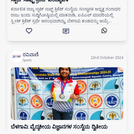
ಕರ್ನಾಟಕ ರಾಜ್ಯ ಸ್ಪಾಟ್ ಸಾಫ್ಟ್ ಕ್ರಿಕೆಟ್ ಸಂಸ್ಥೆಯ ಸಂಸ್ಥಾಪಕ ಅಧ್ಯಕ್ಷ ಗಂಗಾಧರ
ರಾಜು ಇಂದು ಸುದ್ದಿಗೋಷ್ಠಿಯಲ್ಲಿ ಮಾತನಾಡಿ, ಐಪಿಎಲ್ ಮಾದರಿಯಲ್ಲಿ
ಸ್ಟ್ರೀಟ್ ಕ್ರಿಕೆಟ್ ಸ್ಪರ್ಧೆ ಆರಂಭವಾಗಿದ್ದು, ಬೆಳಗಾವಿ ತಂಡವನ್ನು ಆಯ್ಕೆ
ಮಾಡಲಾಗಿದೆ.
ರವಿವಾಣಿ
23rd October 2024
Sports
ಬೆಳಗಾವಿ: ವೈದ್ಯಕೀಯ ವಿಜ್ಞಾನಗಳ ಸಂಸ್ಥೆಯ ದ್ವಿತೀಯ