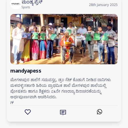
ಮಂಡ್ಯ ಪ್ರೆಸ್
28th January 2025
Sports
mandyapess
ಮೇಗಳಾಪುರ ಶಾಲೆಗೆ ಸಮವಸ್ತç, ಡ್ರಂ ಸೆಟ್ ಕೊಡುಗೆ ನೀಡಿದ ದಾನಿಗಳು
ಮಳವಳ್ಳಿ:ಸರ್ಕಾರಿ ಹಿರಿಯ ಪ್ರಾಥಮಿಕ ಶಾಲೆ ಮೇಗಳಪುರ ಶಾಲೆಯಲ್ಲಿ
ಪೋಷಕರು ಹಾಗೂ ಶಿಕ್ಷಕರು ೭೬ನೇ ಗಣರಾಜ್ಯ ದಿನಾಚರಣೆಯನ್ನು
ಅರ್ಥಪೂರ್ಣವಾಗಿ ಆಚರಿಸಿದರು.
ಗ್