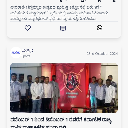
ವೀರರಾಣಿ ಚನ್ನಮ್ಮಾಜಿ ಉತ್ಸವದ ಪ್ರಯುಕ್ತ ಕಿತ್ತೂರಿನಲ್ಲಿ ಜರುಗಿದ "
ಮಹಿಳೆಯರ ಮ್ಯಾರಥಾನ್ " ಸ್ಪರ್ಧೆಯಲ್ಲಿ ಸಾಕಷ್ಟು ಮಹಿಳಾ ಓಟಗಾರರು
ಪಾಲ್ಗೊಂಡು ಮ್ಯಾರಥೋನ್ ಸ್ಪರ್ಧೆಯನ್ನು ಯಶಸ್ವಿಗೊಳಿಸಿದರು..
ಸುದಿನ
23rd October 2024
Sports
ನವೆಂಬರ್ 1 ರಿಂದ ಡಿಸೆಂಬರ್ 1 ರವರೆಗೆ ಕರ್ನಾಟಕ ರಾಜ್ಯ
ಸ್ಪಾಟ್ ಸಾಫ್ಟ್ ಕ್ರಿಕೆಟ್ ಪಂದ್ಯಾವಳಿ