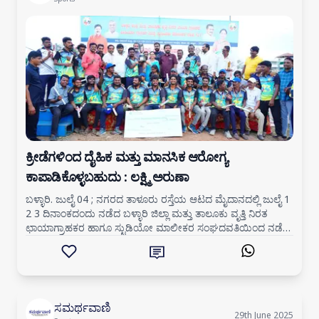
ಕ್ರೀಡೆಗಳಿಂದ ದೈಹಿಕ ಮತ್ತು ಮಾನಸಿಕ ಆರೋಗ್ಯ
ಕಾಪಾಡಿಕೊಳ್ಳಬಹುದು : ಲಕ್ಷ್ಮಿ ಅರುಣಾ
ಬಳ್ಳಾರಿ. ಜುಲೈ 04 ; ನಗರದ ತಾಳೂರು ರಸ್ತೆಯ ಆಟದ ಮೈದಾನದಲ್ಲಿ ಜುಲೈ 1
2 3 ದಿನಾಂಕದಂದು ನಡೆದ ಬಳ್ಳಾರಿ ಜಿಲ್ಲಾ ಮತ್ತು ತಾಲೂಕು ವೃತ್ತಿ ನಿರತ
ಛಾಯಾಗ್ರಾಹಕರ ಹಾಗೂ ಸ್ಟುಡಿಯೋ ಮಾಲೀಕರ ಸಂಘದವತಿಯಿಂದ ನಡೆದ
11ನೇ ವರ್ಷದ ಕ್ರಿಕೆಟ್ ಟೂರ್ನ
ಸಮರ್ಥವಾಣಿ
29th June 2025