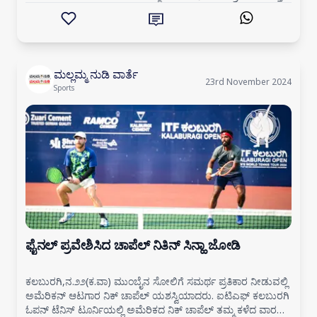
ದಿನ
ಮಲ್ಲಮ್ಮ ನುಡಿ ವಾರ್ತೆ
23rd November 2024
Sports
ಫೈನಲ್ ಪ್ರವೇಶಿಸಿದ ಚಾಪೆಲ್ ನಿತಿನ್ ಸಿನ್ಹಾ ಜೋಡಿ
ಕಲಬುರಗಿ,ನ.೨೨(ಕ.ವಾ) ಮುಂಬೈನ ಸೋಲಿಗೆ ಸಮರ್ಥ ಪ್ರತಿಕಾರ ನೀಡುವಲ್ಲಿ
ಅಮೆರಿಕನ್ ಆಟಗಾರ ನಿಕ್ ಚಾಪೆಲ್ ಯಶಸ್ವಿಯಾದರು. ಐಟಿಎಫ್ ಕಲಬುರಗಿ
ಓಪನ್ ಟೆನಿಸ್ ಟೂರ್ನಿಯಲ್ಲಿ ಅಮೆರಿಕದ ನಿಕ್ ಚಾಪೆಲ್ ತಮ್ಮ ಕಳೆದ ವಾರ