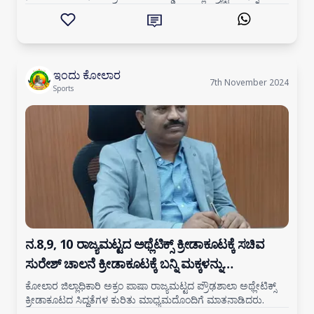
ವಿತರಿಸಲಾಯಿತು.ಹಾಗು ಗ್ರಾಮೀಣ ಪ್ರ
ಇಂದು ಕೋಲಾರ
7th November 2024
Sports
ನ.8,9, 10 ರಾಜ್ಯಮಟ್ಟದ ಅಥ್ಲೆಟಿಕ್ಸ್ ಕ್ರೀಡಾಕೂಟಕ್ಕೆ ಸಚಿವ
ಸುರೇಶ್ ಚಾಲನೆ ಕ್ರೀಡಾಕೂಟಕ್ಕೆ ಬನ್ನಿ ಮಕ್ಕಳನ್ನು
ಪ್ರೋತ್ಸಾಹಿಸೋಣ- ಡಿಸಿ ಅಕ್ರಂ ಪಾಷಾ ಕರೆ
ಕೋಲಾರ ಜಿಲ್ಲಾಧಿಕಾರಿ ಅಕ್ರಂ ಪಾಷಾ ರಾಜ್ಯಮಟ್ಟದ ಪ್ರೌಢಶಾಲಾ ಅಥ್ಲೇಟಿಕ್ಸ್
ಕ್ರೀಡಾಕೂಟದ ಸಿದ್ದತೆಗಳ ಕುರಿತು ಮಾಧ್ಯಮದೊಂದಿಗೆ ಮಾತನಾಡಿದರು.