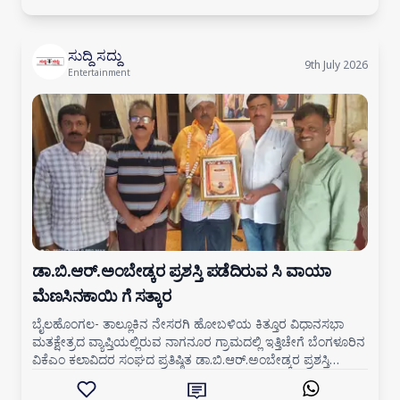
ಸುದ್ದಿ ಸದ್ದು
9th July 2026
Entertainment
ಡಾ.ಬಿ.ಆರ್.ಅಂಬೇಡ್ಕರ ಪ್ರಶಸ್ತಿ ಪಡೆದಿರುವ ಸಿ ವಾಯಾ
ಮೆಣಸಿನಕಾಯಿ ಗೆ ಸತ್ಕಾರ
ಬೈಲಹೊಂಗಲ- ತಾಲ್ಲೂಕಿನ ನೇಸರಗಿ ಹೋಬಳಿಯ ಕಿತ್ತೂರ ವಿಧಾನಸಭಾ
ಮತಕ್ಷೇತ್ರದ ವ್ಯಾಪ್ತಿಯಲ್ಲಿರುವ ನಾಗನೂರ ಗ್ರಾಮದಲ್ಲಿ ಇತ್ತಿಚೇಗೆ ಬೆಂಗಳೂರಿನ
ವಿಕೆಎಂ ಕಲಾವಿದರ ಸಂಘದ ಪ್ರತಿಷ್ಠಿತ ಡಾ.ಬಿ.ಆರ್.ಅಂಬೇಡ್ಕರ ಪ್ರಶಸ್ತಿ
ಪಡೆದಿರುವ ಹಿರಿಯ ಪ