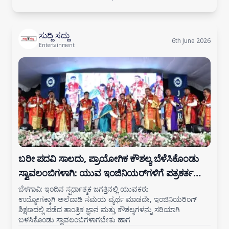
ಸುದ್ದಿ ಸದ್ದು
6th June 2026
Entertainment
ಬರೀ ಪದವಿ ಸಾಲದು, ಪ್ರಾಯೋಗಿಕ ಕೌಶಲ್ಯ ಬೆಳೆಸಿಕೊಂಡು
ಸ್ವಾವಲಂಬಿಗಳಾಗಿ: ಯುವ ಇಂಜಿನಿಯರ್‌ಗಳಿಗೆ ಪತ್ರಕರ್ತ
ಅಜಿತ್ ಹನಮಕ್ಕನವರ ಕರೆ
ಬೆಳಗಾವಿ: ಇಂದಿನ ಸ್ಪರ್ಧಾತ್ಮಕ ಜಗತ್ತಿನಲ್ಲಿ ಯುವಕರು
ಉದ್ಯೋಗಕ್ಕಾಗಿ ಅಲೆದಾಡಿ ಸಮಯ ವ್ಯರ್ಥ ಮಾಡದೇ, ಇಂಜಿನಿಯರಿಂಗ್
ಶಿಕ್ಷಣದಲ್ಲಿ ಪಡೆದ ತಾಂತ್ರಿಕ ಜ್ಞಾನ ಮತ್ತು ಕೌಶಲ್ಯಗಳನ್ನು ಸರಿಯಾಗಿ
ಬಳಸಿಕೊಂಡು ಸ್ವಾವಲಂಬಿಗಳಾಗಬೇಕು ಹಾಗ