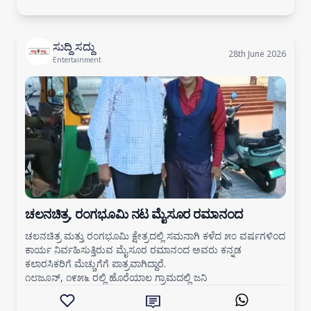
ಸುದ್ದಿ ಸದ್ದು
28th June 2026
Entertainment
ಚಲನಚಿತ್ರ, ರಂಗಭೂಮಿ ನಟ ಮೈಸೂರ ರಮಾನಂದ
ಚಲನಚಿತ್ರ ಮತ್ತು ರಂಗಭೂಮಿ ಕ್ಷೇತ್ರದಲ್ಲಿ ಸಮನಾಗಿ ಕಳೆದ ೫೦ ವರ್ಷಗಳಿಂದ
ಕಾರ್ಯ ನಿರ್ವಹಿಸುತ್ತಿರುವ ಮೈಸೂರ ರಮಾನಂದ ಅವರು ಕನ್ನಡ
ಕಲಾರಸಿಕರಿಗೆ ಮೆಚ್ಚುಗೆಗೆ ಪಾತ್ರವಾಗಿದ್ದಾರೆ.
೧೮ಜೂನ್, ೧೯೫೬ ರಲ್ಲಿ ಹೊರೆಯಾಲ ಗ್ರಾಮದಲ್ಲಿ ಜನಿ