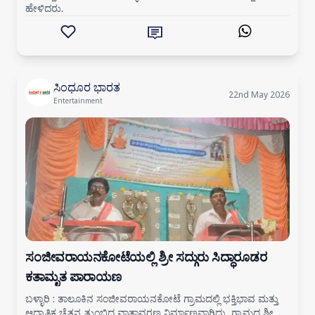
ಹೇಳಿದರು.
ಸಿಂಧೂರ ಭಾರತ
22nd May 2026
Entertainment
ಸಂಜೀವರಾಯನಕೋಟೆಯಲ್ಲಿ ಶ್ರೀ ಸದ್ಗುರು ಸಿದ್ಧಾರೂಡರ
ಕತಾಮೃತ ಪಾರಾಯಣ
ಬಳ್ಳಾರಿ : ತಾಲೂಕಿನ ಸಂಜೀವರಾಯನಕೋಟೆ ಗ್ರಾಮದಲ್ಲಿ ಭಕ್ತಿಭಾವ ಮತ್ತು
ಆಧ್ಯಾತ್ಮಿಕ ಚೈತನ್ಯ ತುಂಬಿದ ವಾತಾವರಣ ನಿರ್ಮಾಣವಾಗಿದ್ದು, ಗ್ರಾಮದ ಶ್ರೀ