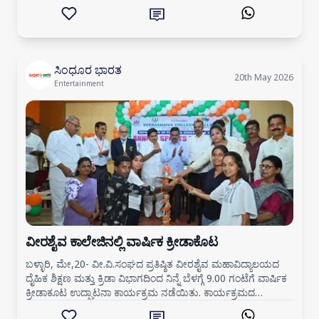
ಮಳಿಗೆಗಳಿಗೆ ನೀರು ನುಗ್ಗಿವೆ. ಅನೇಕ
ಸಿಂಧೂರ ಭಾರತ
20th May 2026
Entertainment
ವೀರಶೈವ ಕಾಲೇಜಿನಲ್ಲಿ ವಾರ್ಷಿಕ ಕ್ರೀಡಾಕೊಟ
ಬಳ್ಳಾರಿ, ಮೇ,20- ವೀ.ವಿ.ಸಂಘದ ಪ್ರತಿಷ್ಠಿತ ವೀರಶೈವ ಮಹಾವಿದ್ಯಾಲಯದ
ದೈಹಿಕ ಶಿಕ್ಷಣ ಮತ್ತು ಕ್ರಿಡಾ ವಿಭಾಗದಿಂದ ನಿನ್ನೆ ಬೆಳಗ್ಗೆ 9.00 ಗಂಟೆಗೆ ವಾರ್ಷಿಕ
ಕ್ರೀಡಾಕೂಟ ಉದ್ಘಾಟನಾ ಕಾರ್ಯಕ್ರಮ ನಡೆಯಿತು. ಕಾರ್ಯಕ್ರಮದ
ಅಧ್ಯಕ್ಷತೆಯನ್ನು ವೀ