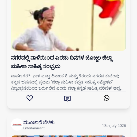
ನಗರದಲ್ಲಿ ನಾಳೆಯಿಂದ ಎರಡು ದಿನಗಳ ಜೊಜ್ಜಲ ಜಿಲ್ಲಾ
ಮಹಿಳಾ ಸಾಹಿತ್ಯ ಸಂಭ್ರಮ
ದಾವಣಗೆರೆ*: ನಾಳೆ ಮತ್ತು ದಿನಾಂಕ 8 ಮತ್ತು 9ರಂದು ನಗರದ ಕುವೆಂಪು
ಕನ್ನಡ ಭವನದಲ್ಲಿ ಪ್ರಥಮ 'ಜಿಲ್ಲಾ ಮಹಿಳಾ ಕನ್ನಡ ಸಾಹಿತ್ಯ ಸಮ್ಮೇಳನ'
ವಿಜೃಂಭಣೆಯಿಂದ ಜರುಗಲಿದೆ ಎಂದು ಜಿಲ್ಲಾ ಕನ್ನಡ ಸಾಹಿತ್ಯ ಪರಿಷತ್ ಅಧ್ಯಕ್ಷ
ಬಿ. ವಾಸುದೇವಪ್ಪ ತಿಳಿಸ
ಮುಂಜಾನೆ ಬೆಳಕು
18th July 2026
Entertainment