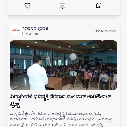
ಸಮಾರಂಭವನ್ನು ಜೂನ್
ಸಿಂಧೂರ ಭಾರತ
22nd May 2026
Entertainment
ವಿದ್ಯಾರ್ಥಿಗಳ ಭವಿಷ್ಯಕ್ಕೆ ನೆರವಾದ ಮಲಬಾರ್ ಚಾರಿಟೇಬಲ್
ಟ್ರಸ್ಟ್
ಬಳ್ಳಾರಿ: ಶಿಕ್ಷಣವೇ ಸಮಾಜದ ಅಭಿವೃದ್ಧಿಗೆ ಮೂಲ ಆಧಾರವಾಗಿದ್ದು,
ಆರ್ಥಿಕವಾಗಿ ಹಿಂದುಳಿದ ವಿದ್ಯಾರ್ಥಿಗಳಿಗೆ ನೆರವು ನೀಡುವುದು ಪ್ರತಿಯೊಬ್ಬರ
ಜವಾಬ್ದಾರಿಯಾಗಿದೆ ಎಂದು ಬಳ್ಳಾರಿ ನಗರ ಶಾಸಕ ನಾರ ಭರತ್ ರೆಡ್ಡಿ