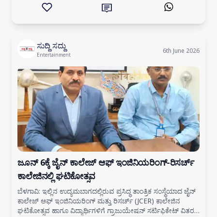
ಸುದ್ದಿ ಸದ್ದು
6th June 2026
Entertainment
ಜೂನ್‌ 6ಕ್ಕೆ ಜೈನ್ ಕಾಲೇಜ್ ಆಫ್ ಇಂಜಿನಿಯರಿಂಗ್-ರಿಸರ್ಚ್
ಕಾಲೇಜಿನಲ್ಲಿ ಘಟಿಕೋತ್ಸವ
ಬೆಳಗಾವಿ: ಇಲ್ಲಿನ ಉದ್ಯಮಬಾಗದಲ್ಲಿರುವ ಪ್ರಸಿದ್ಧ ತಾಂತ್ರಿಕ ಸಂಸ್ಥೆಯಾದ ಜೈನ್
ಕಾಲೇಜ್ ಆಫ್ ಇಂಜಿನಿಯರಿಂಗ್ ಮತ್ತು ರಿಸರ್ಚ್ (JCER) ಕಾಲೇಜಿನ
ಘಟಿಕೋತ್ಸವ ಹಾಗೂ ವಿದ್ಯಾರ್ಥಿಗಳಿಗೆ ಗ್ರಾಜುಯೇಷನ್ ಸರ್ಟಿಫಿಕೇಟ್ ವಿತರಣೆ