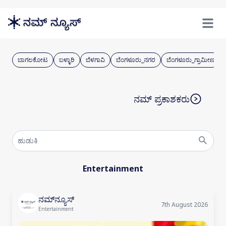
Skip to main content
Open m
ಬಾಗಲಕೋಟ
ಬಳ್ಳಾರಿ
ಬೆಳಗಾವಿ
ಬೆಂಗಳೂರು_ನಗರ
ಬೆಂಗಳೂರು_ಗ್ರಾಮೀಣ
ನಮ್ ಪ್ರಕಾಶಕರು
Entertainment
ನಮ್‌ನ್ಯೂಸ್
7th August 2026
Entertainment