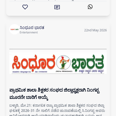
ನೀಲನಾಯಕ್ ಆಗಮಿಸಿ ಮುಂದಿನ ತಿಂಗಳು ಬೆಂಗಳೂರು ಟ
ಸಿಂಧೂರ ಭಾರತ
22nd May 2026
Entertainment
ಪ್ರಾಥಮಿಕ ಶಾಲಾ ಶಿಕ್ಷಕರ ಸಂಘದ ಜಿಲ್ಲಾಧ್ಯಕ್ಷರಾಗಿ ನಿಂಗಪ್ಪ
ಮೂರನೇ ಬಾರಿಗೆ ಆಯ್ಕೆ
ಬಳ್ಳಾರಿ, ಮೇ.21: ಕರ್ನಾಟಕ ರಾಜ್ಯ ಪ್ರಾಥಮಿಕ ಶಾಲಾ ಶಿಕ್ಷಕರ ಸಂಘದ ಜಿಲ್ಲಾ
ಘಟಕಕ್ಕೆ 2026-31 ನೇ ಸಾಲಿಗೆ ನಡೆದ ಚುನಾವಣೆಯಲ್ಲಿ ಸಿ.ನಿಂಗಪ್ಪ ಅವರು
ಅವಿರೋಧವಾಗಿ ಆಯ್ಕೆಯಾಗಿದ್ದಾರೆಂದು ಚುನಾವಣಾಧಿಕಾರಿ ಏಸಯ್ಯ ಅವರು