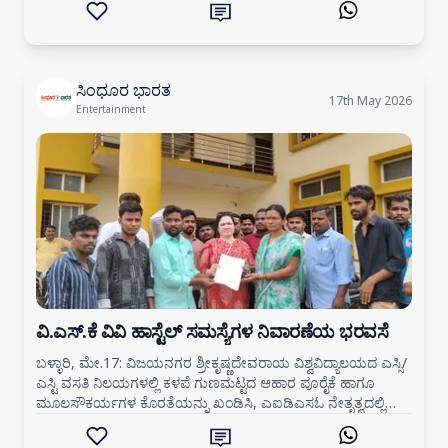
ಸಿಂಧೂರ ಭಾರತ
17th May 2026
Entertainment
ವಿ.ಎಸ್.ಕೆ ವಿವಿ ಹಾಸ್ಟೆಲ್ ಸಮಸ್ಯೆಗಳ ನಿವಾರಣೆಯ ಭರವಸೆ
ಬಳ್ಳಾರಿ, ಮೇ.17: ವಿಜಯನಗರ ಶ್ರೀಕೃಷ್ಣದೇವರಾಯ ವಿಶ್ವವಿದ್ಯಾಲಯದ ಎಸ್ಸಿ/
ಎಸ್ಟಿ ವಸತಿ ನಿಲಯಗಳಲ್ಲಿ ಕಳಪೆ ಗುಣಮಟ್ಟದ ಆಹಾರ ಪೂರೈಕೆ ಹಾಗೂ
ಮೂಲಸೌಕರ್ಯಗಳ ಕೊರತೆಯನ್ನು ಖಂಡಿಸಿ, ಎಐಡಿಎಸಓ ನೇತೃತ್ವದಲ್ಲಿ
ಸಮಾಜ ಕಲ್ಯಾಣ ಇಲಾಖೆಯ ಕಚೇರಿಯ ಮುಂದೆ