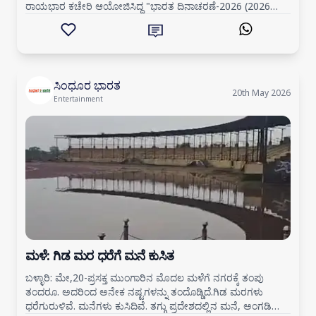
ರಾಯಭಾರ ಕಚೇರಿ ಆಯೋಜಿಸಿದ್ದ "ಭಾರತ ದಿನಾಚರಣೆ-2026 (2026
India day)" ಕಾರ್ಯಕ್ರಮವು ವಿದೇಶಿ ನೆಲದಲ್ಲಿ ಭಾರತೀಯ ಸ
ಸಿಂಧೂರ ಭಾರತ
20th May 2026
Entertainment
ಮಳೆ: ಗಿಡ ಮರ ಧರೆಗೆ ಮನೆ ಕುಸಿತ
ಬಳ್ಳಾರಿ: ಮೇ,20-ಪ್ರಸಕ್ತ ಮುಂಗಾರಿನ ಮೊದಲ ಮಳೆಗೆ ನಗರಕ್ಕೆ ತಂಪು
ತಂದರೂ. ಅದರಿಂದ ಅನೇಕ ನಷ್ಟಗಳನ್ನು ತಂದೊಡ್ಡಿದೆ.ಗಿಡ ಮರಗಳು
ಧರೆಗುರುಳಿವೆ. ಮನೆಗಳು ಕುಸಿದಿವೆ. ತಗ್ಗು ಪ್ರದೇಶದಲ್ಲಿನ ಮನೆ, ಅಂಗಡಿ